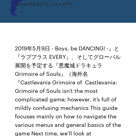
Trinus 0.6.4ダウンロードPC
2019年5月9日 - Boys, be DANCING! -』と
『ラブプラス EVERY』、そしてグローバル
展開を予定する『悪魔城ドラキュラ
Grimoire of Souls』（海外名
『Castlevania Grimoire of Castlevania:
Grimoire of Souls isn't the most
complicated game; however, it’s full of
mildly confusing mechanics This guide
focuses mainly on how to navigate the
various menus and general basics of the
game Next time, we’ll look at